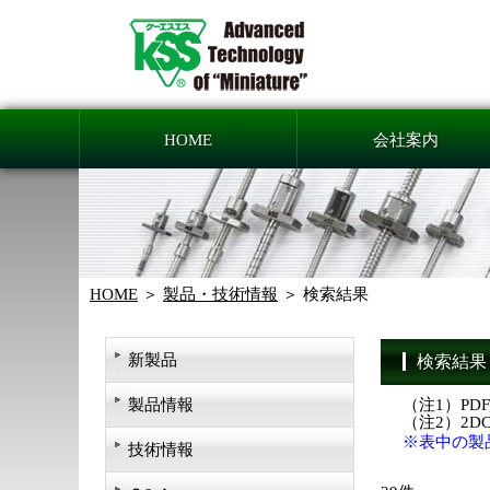
HOME
会社案内
HOME
製品・技術情報
検索結果
新製品
検索結果
製品情報
（注1）PD
（注2）2
※表中の製
技術情報