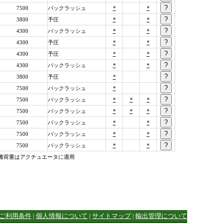
7500
バックラッシュ
*
*
3800
予圧
*
*
4300
バックラッシュ
*
*
4300
予圧
*
*
4300
予圧
*
*
4300
バックラッシュ
*
*
3800
予圧
*
7500
バックラッシュ
*
7500
バックラッシュ
*
*
*
7500
バックラッシュ
*
*
*
7500
バックラッシュ
*
*
7500
バックラッシュ
*
*
7500
バックラッシュ
*
*
平可搬荷重はアクチュエータに適用
ご利用条件
|
個人情報について
|
サイトマップ
|
輸出管理について