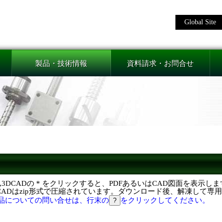
Global Site
製品・技術情報
資料請求・お問合せ
F,3DCADの * をクリックすると、PDFあるいはCAD図面を表示し
DCADはzip形式で圧縮されています。ダウンロード後、解凍して専
品についての問い合せは、行末の
をクリックしてください。