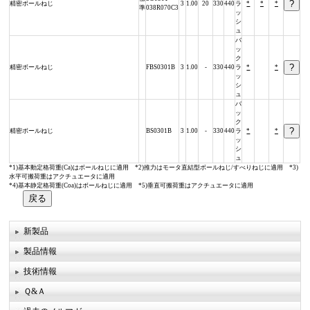
精密ボールねじ
3
1.00
20
330
440
ラ
*
*
*
準
038R070C3
ッ
シ
ュ
バ
ッ
ク
精密ボールねじ
FBS0301B
3
1.00
-
330
440
ラ
*
*
ッ
シ
ュ
バ
ッ
ク
精密ボールねじ
BS0301B
3
1.00
-
330
440
ラ
*
*
ッ
シ
ュ
*1)基本動定格荷重(Ca)はボールねじに適用 *2)推力はモータ直結型ボールねじ/すべりねじに適用 *3)
水平可搬荷重はアクチュエータに適用
*4)基本静定格荷重(Coa)はボールねじに適用 *5)垂直可搬荷重はアクチュエータに適用
新製品
製品情報
技術情報
Ｑ&Ａ