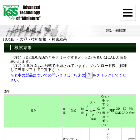
HOME
製品・技術情報
検索結果
検索結果
（注1）PDF,3DCADの * をクリックすると、PDFあるいはCAD図面を
表示します。
（注2）2DCADはzip形式で圧縮されています。ダウンロード後、解凍
して専用ソフトでご覧下さい。
※表中の製品についての問い合せは、行末の
をクリックしてくだ
さい。
3件
Coa
バ
垂
ッ
スト
直
ク
リ
在
軸
Ca
可
2D
3D
問い
種別
型式
ー
ロー
PDF
庫
径
(N)
搬
ラ
CAD
CAD
合せ
ド
ク
荷
ッ
(mm)
重
シ
(N)
ュ
バ
ッ
ク
標
SG0301-