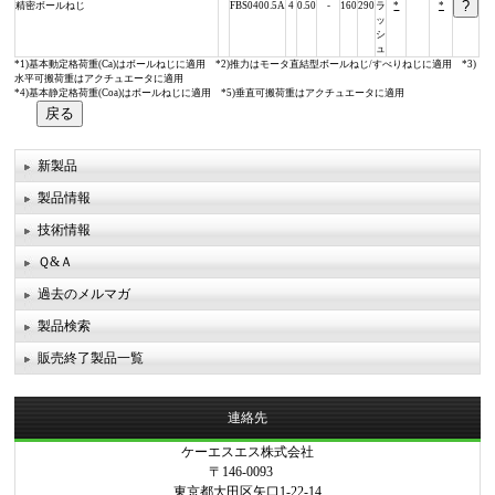
精密ボールねじ
FBS0400.5A
4
0.50
-
160
290
ラ
*
*
ッ
シ
ュ
*1)基本動定格荷重(Ca)はボールねじに適用 *2)推力はモータ直結型ボールねじ/すべりねじに適用 *3)
水平可搬荷重はアクチュエータに適用
*4)基本静定格荷重(Coa)はボールねじに適用 *5)垂直可搬荷重はアクチュエータに適用
新製品
製品情報
技術情報
Ｑ&Ａ
過去のメルマガ
製品検索
販売終了製品一覧
連絡先
ケーエスエス株式会社
〒146-0093
東京都大田区矢口1-22-14