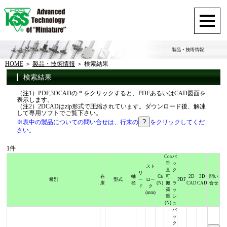
HOME
製品・技術情報
検索結果
検索結果
（注1）PDF,3DCADの * をクリックすると、PDFあるいはCAD図面を
表示します。
（注2）2DCADはzip形式で圧縮されています。ダウンロード後、解凍
して専用ソフトでご覧下さい。
※表中の製品についての問い合せは、行末の
をクリックしてくだ
さい。
1件
Coa
バ
垂
ッ
スト
直
ク
リ
在
軸
Ca
可
2D
3D
問い
種別
型式
ー
ロー
PDF
庫
径
(N)
搬
ラ
CAD
CAD
合せ
ド
ク
荷
ッ
(mm)
重
シ
(N)
ュ
バ
ッ
ク