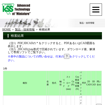
HOME
製品・技術情報
検索結果
検索結果
（注1）PDF,3DCADの * をクリックすると、PDFあるいはCAD図面を
表示します。
（注2）2DCADはzip形式で圧縮されています。ダウンロード後、解凍
して専用ソフトでご覧下さい。
※表中の製品についての問い合せは、行末の
をクリックしてくだ
さい。
1件
バ
ッ
スト
Coa
ク
リ
垂直
在
軸
Ca
2D
3D
問い
種別
型式
ー
ロー
可搬
PDF
庫
径
(N)
ラ
CAD
CAD
合せ
ド
ク
荷重
ッ
(mm)
(N)
シ
ュ
バ
ッ
ク