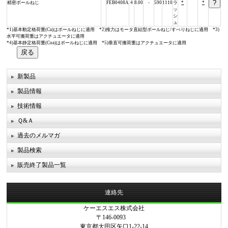
精密ボールねじ
FEB0408A
4
8.00
-
590
1110
ラ
*
*
ッ
シ
ュ
*1)基本動定格荷重(Ca)はボールねじに適用 *2)推力はモータ直結型ボールねじ/すべりねじに適用 *3)
水平可搬荷重はアクチュエータに適用
*4)基本静定格荷重(Coa)はボールねじに適用 *5)垂直可搬荷重はアクチュエータに適用
新製品
製品情報
技術情報
Ｑ&Ａ
過去のメルマガ
製品検索
販売終了製品一覧
連絡先
ケーエスエス株式会社
〒146-0093
東京都大田区矢口1-22-14