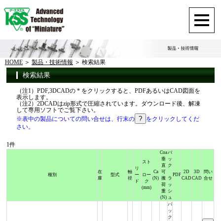
HOME
製品・技術情報
検索結果
検索結果
（注1）PDF,3DCADの * をクリックすると、PDFあるいはCAD図面を
表示します。
（注2）2DCADはzip形式で圧縮されています。ダウンロード後、解凍
して専用ソフトでご覧下さい。
※表中の製品についての問い合せは、行末の
をクリックしてくだ
さい。
1件
Coa
バ
垂
ッ
スト
直
ク
リ
在
軸
Ca
可
2D
3D
問い
種別
型式
ー
ロー
PDF
庫
径
(N)
搬
ラ
CAD
CAD
合せ
ド
ク
荷
ッ
(mm)
重
シ
(N)
ュ
バ
ッ
ク