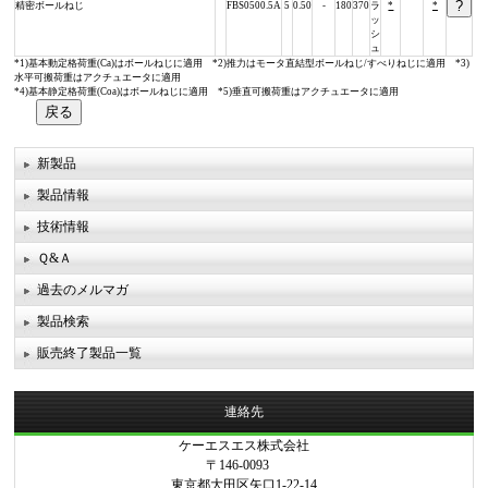
精密ボールねじ
FBS0500.5A
5
0.50
-
180
370
ラ
*
*
ッ
シ
ュ
*1)基本動定格荷重(Ca)はボールねじに適用 *2)推力はモータ直結型ボールねじ/すべりねじに適用 *3)
水平可搬荷重はアクチュエータに適用
*4)基本静定格荷重(Coa)はボールねじに適用 *5)垂直可搬荷重はアクチュエータに適用
新製品
製品情報
技術情報
Ｑ&Ａ
過去のメルマガ
製品検索
販売終了製品一覧
連絡先
ケーエスエス株式会社
〒146-0093
東京都大田区矢口1-22-14