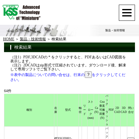
HOME
製品・技術情報
検索結果
検索結果
（注1）PDF,3DCADの * をクリックすると、PDFあるいはCAD図面を
表示します。
（注2）2DCADはzip形式で圧縮されています。ダウンロード後、解凍
して専用ソフトでご覧下さい。
※表中の製品についての問い合せは、行末の
をクリックしてくだ
さい。
64件
バ
ッ
スト
Coa
ク
リ
垂直
在
軸
Ca
2D
3D
問い
種別
型式
ー
ロー
可搬
PDF
庫
径
(N)
ラ
CAD
CAD
合せ
ド
ク
荷重
ッ
(mm)
(N)
シ
ュ
バ
ッ
ク
標
NSGF0801-