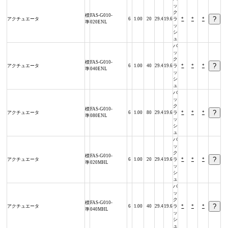
ッ
ク
標
FAS-G010-
アクチュエータ
6
1.00
20
29.4
19.6
ラ
*
*
*
準
020ENL
ッ
シ
ュ
バ
ッ
ク
標
FAS-G010-
アクチュエータ
6
1.00
40
29.4
19.6
ラ
*
*
*
準
040ENL
ッ
シ
ュ
バ
ッ
ク
標
FAS-G010-
アクチュエータ
6
1.00
80
29.4
19.6
ラ
*
*
*
準
080ENL
ッ
シ
ュ
バ
ッ
ク
標
FAS-G010-
アクチュエータ
6
1.00
20
29.4
19.6
ラ
*
*
*
準
020MHL
ッ
シ
ュ
バ
ッ
ク
標
FAS-G010-
アクチュエータ
6
1.00
40
29.4
19.6
ラ
*
*
*
準
040MHL
ッ
シ
ュ