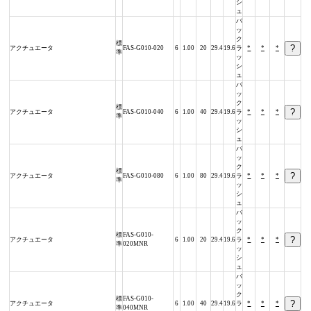
シ
ュ
バ
ッ
ク
標
アクチュエータ
FAS-G010-020
6
1.00
20
29.4
19.6
ラ
*
*
*
準
ッ
シ
ュ
バ
ッ
ク
標
アクチュエータ
FAS-G010-040
6
1.00
40
29.4
19.6
ラ
*
*
*
準
ッ
シ
ュ
バ
ッ
ク
標
アクチュエータ
FAS-G010-080
6
1.00
80
29.4
19.6
ラ
*
*
*
準
ッ
シ
ュ
バ
ッ
ク
標
FAS-G010-
アクチュエータ
6
1.00
20
29.4
19.6
ラ
*
*
*
準
020MNR
ッ
シ
ュ
バ
ッ
ク
標
FAS-G010-
アクチュエータ
6
1.00
40
29.4
19.6
ラ
*
*
*
準
040MNR