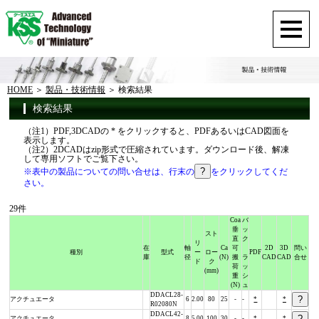
HOME
製品・技術情報
検索結果
検索結果
（注1）PDF,3DCADの * をクリックすると、PDFあるいはCAD図面を
表示します。
（注2）2DCADはzip形式で圧縮されています。ダウンロード後、解凍
して専用ソフトでご覧下さい。
※表中の製品についての問い合せは、行末の
をクリックしてくだ
さい。
29件
Coa
バ
垂
ッ
スト
直
ク
リ
在
軸
Ca
可
2D
3D
問い
種別
型式
ー
ロー
PDF
庫
径
(N)
搬
ラ
CAD
CAD
合せ
ド
ク
荷
ッ
(mm)
重
シ
(N)
ュ
DDACL28-
アクチュエータ
6
2.00
80
25
-
-
*
*
R02080N
DDACL42-
アクチュエータ
8
5.00
100
30
-
-
*
*