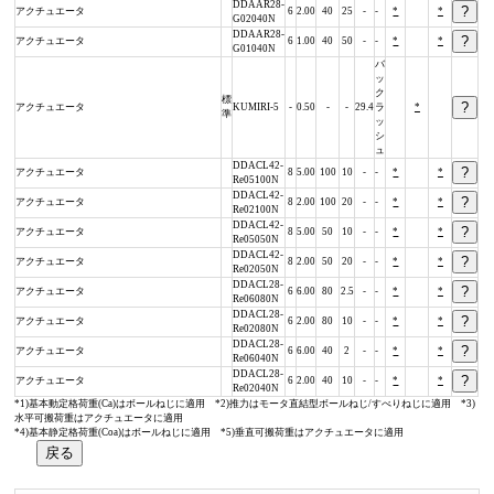
DDAAR28-
アクチュエータ
6
2.00
40
25
-
-
*
*
G02040N
DDAAR28-
アクチュエータ
6
1.00
40
50
-
-
*
*
G01040N
バ
ッ
ク
標
アクチュエータ
KUMIRI-5
-
0.50
-
-
29.4
ラ
*
準
ッ
シ
ュ
DDACL42-
アクチュエータ
8
5.00
100
10
-
-
*
*
Re05100N
DDACL42-
アクチュエータ
8
2.00
100
20
-
-
*
*
Re02100N
DDACL42-
アクチュエータ
8
5.00
50
10
-
-
*
*
Re05050N
DDACL42-
アクチュエータ
8
2.00
50
20
-
-
*
*
Re02050N
DDACL28-
アクチュエータ
6
6.00
80
2.5
-
-
*
*
Re06080N
DDACL28-
アクチュエータ
6
2.00
80
10
-
-
*
*
Re02080N
DDACL28-
アクチュエータ
6
6.00
40
2
-
-
*
*
Re06040N
DDACL28-
アクチュエータ
6
2.00
40
10
-
-
*
*
Re02040N
*1)基本動定格荷重(Ca)はボールねじに適用 *2)推力はモータ直結型ボールねじ/すべりねじに適用 *3)
水平可搬荷重はアクチュエータに適用
*4)基本静定格荷重(Coa)はボールねじに適用 *5)垂直可搬荷重はアクチュエータに適用