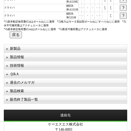
準
A55MC
標
KR-
ドライバ
-
-
-
-
-
-
*
*
準
A535M
標
KR-
ドライバ
-
-
-
-
-
-
*
準
535M
*1)基本動定格荷重(Ca)はボールねじに適用 *2)推力はモータ直結型ボールねじ/すべりねじに適用 *3)
水平可搬荷重はアクチュエータに適用
*4)基本静定格荷重(Coa)はボールねじに適用 *5)垂直可搬荷重はアクチュエータに適用
新製品
製品情報
技術情報
Ｑ&Ａ
過去のメルマガ
製品検索
販売終了製品一覧
連絡先
ケーエスエス株式会社
〒146-0093