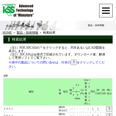
HOME
製品・技術情報
検索結果
検索結果
（注1）PDF,3DCADの * をクリックすると、PDFあるいはCAD図面を
表示します。
（注2）2DCADはzip形式で圧縮されています。ダウンロード後、解凍
して専用ソフトでご覧下さい。
※表中の製品についての問い合せは、行末の
をクリックしてくだ
さい。
4件
Coa
バ
垂
ッ
スト
直
ク
リ
在
軸
Ca
可
2D
3D
問い
種別
型式
ー
ロー
PDF
庫
径
(N)
搬
ラ
CAD
CAD
合せ
ド
ク
荷
ッ
(mm)
重
シ
(N)
ュ
標
KR-
ドライバ
-
-
-
-
-
-
*
*
準
A5CC
標
KR-
ドライバ
-
-
-
-
-
-
*
*