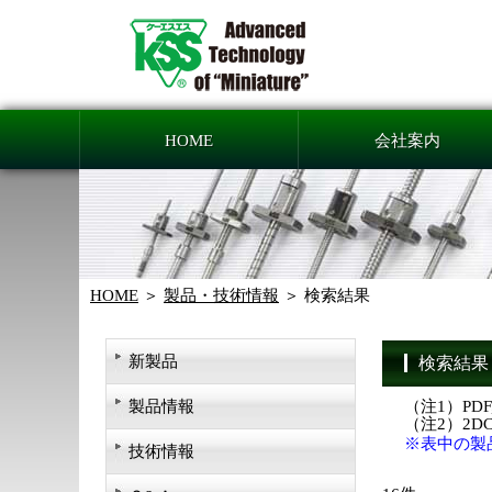
HOME
会社案内
HOME
製品・技術情報
検索結果
新製品
検索結果
製品情報
（注1）PD
（注2）2
※表中の製
技術情報