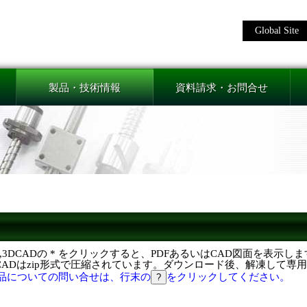
Global Site
製品・技術情報
資料請求・お問合せ
F,3DCADの * をクリックすると、PDFあるいはCAD図面を表示し
DCADはzip形式で圧縮されています。ダウンロード後、解凍して専
品についての問い合せは、行末の
をクリックしてください。