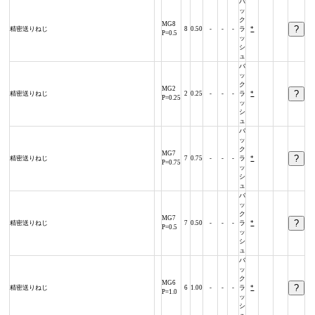
バ
ッ
ク
MG8
精密送りねじ
8
0.50
-
-
-
ラ
*
P=0.5
ッ
シ
ュ
バ
ッ
ク
MG2
精密送りねじ
2
0.25
-
-
-
ラ
*
P=0.25
ッ
シ
ュ
バ
ッ
ク
MG7
精密送りねじ
7
0.75
-
-
-
ラ
*
P=0.75
ッ
シ
ュ
バ
ッ
ク
MG7
精密送りねじ
7
0.50
-
-
-
ラ
*
P=0.5
ッ
シ
ュ
バ
ッ
ク
MG6
精密送りねじ
6
1.00
-
-
-
ラ
*
P=1.0
ッ
シ