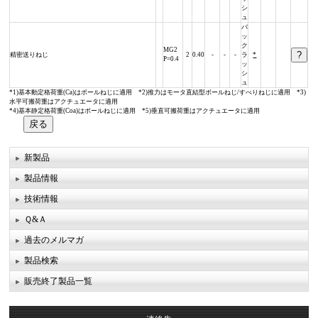
シ
ュ
バ
ッ
ク
MG2
精密送りねじ
2
0.40
-
-
-
ラ
*
P=0.4
ッ
シ
ュ
*1)基本動定格荷重(Ca)はボールねじに適用 *2)推力はモータ直結型ボールねじ/すべりねじに適用 *3)
水平可搬荷重はアクチュエータに適用
*4)基本静定格荷重(Coa)はボールねじに適用 *5)垂直可搬荷重はアクチュエータに適用
新製品
製品情報
技術情報
Ｑ&Ａ
過去のメルマガ
製品検索
販売終了製品一覧