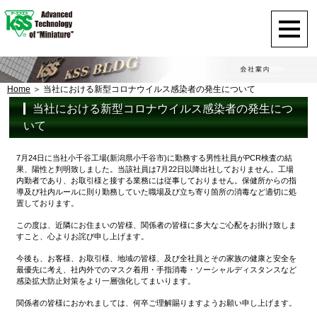
Home
当社における新型コロナウイルス感染者の発生について
当社における新型コロナウイルス感染者の発生につ
いて
7月24日に当社小千谷工場(新潟県小千谷市)に勤務する男性社員がPCR検査の結
果、陽性と判明致しました。当該社員は7月22日以降出社しておりません。工場
内勤者であり、お取引様と接する業務には従事しておりません。保健所からの指
導及び社内ルールに則り勤務していた職場及び立ち寄り箇所の消毒など適切に処
置しております。
この度は、近隣にお住まいの皆様、関係者の皆様に多大なご心配をお掛け致しま
すこと、心よりお詫び申し上げます。
今後も、お客様、お取引様、地域の皆様、及び全社員とその家族の健康と安全を
最優先に考え、社内外でのマスク着用・手指消毒・ソーシャルディスタンスなど
感染拡大防止対策をより一層強化してまいります。
関係者の皆様におかれましては、何卒ご理解賜りますようお願い申し上げます。