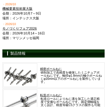
・2026/10
機械要素技術展大阪
会期：2026年10月7～9日
場所：インテックス大阪
・2026/10
モノづくりフェア2026
会期：2026年10月14～16日
場所：マリンメッセ福岡
製品情報
精密ボールねじ
研削加工で高精度を確保したミニチュアボ
ールねじです。軸径φ1.8mmの極小ボールね
じφ16mm以下のボールねじを製作していま
す。
転造ボールねじ
転造ロールによりねじ溝を加工した適正精
度で安価なボールねじです。固定側軸端を
太く設計、精度等級C5クラスの製作も可能