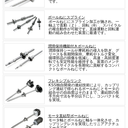
です。
ボールねじスプライン
ボールねじにスプライン加工が施され、一
軸上で直動（Ｚ）、回転（θ）、スパイラル
の複合動作が可能です。直線運動と回転運
動の組み合わせた装置に最適です。
潤滑保持機能付きボールねじ
潤滑保持シールが摩耗粉の侵入を防ぎ、グ
リースを長期間保持。摩耗やトルク変化、
循環部品の損傷を低減し、高速・高頻度運
転でも安定性能を維持する、装置のメンテ
ナンスサイクルを長期化に貢献するコンパ
クトなボールねじです。
フレキシブルリンク
KSS独自開発の連結技術により、カップリ
ング連結で得られるボールねじとモータの
組合せの自由度はそのままで、連結部の長
手方向寸法を半分以下にし、コンパクト化
を実現。
モータ直結型ボールねじ
モータ軸とボールねじ軸を一体化させ、カ
ップリングレスを実現したリニアアクチュ
エータです。