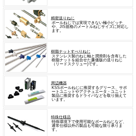
精密送りねじ
ボールねじでは実現できない極小ピッチ
や、JIS規格のメートルねじサイズに対応し
ます。
樹脂ナットすべりねじ
ステンレス製のねじ軸と潤滑剤を含有した
樹脂ナットを組合せた廉価版の送りねじ
（リードスクリュー)です。
周辺機器
KSSボールねじに推奨するグリース、サポ
ートユニットやアクチュエータ・ユニット
製品に推奨するドライバなどを取り揃えて
います。
特殊仕様品
特殊環境下で使用可能なボールねじなど、
通常仕様以外の製品も可能な限り承りま
す。