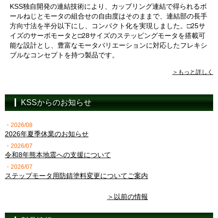
KSS独自開発の連結技術により、カップリング連結で得られるボ
ールねじとモータの組合せの自由度はそのままで、連結部の長手
方向寸法を半分以下にし、コンパクト化を実現しました。□25サ
イズのサーボモータと□28サイズのステッピングモータを搭載可
能な設計とし、豊富なモータバリエーションに対応したフレキシ
ブルなコンセプトを持つ製品です。
＞もっと詳しく
KSSからのお知らせ
・2026/08
2026年夏季休業のお知らせ
・2026/07
令和8年熊本地震への支援について
・2026/07
ステップモータ用防錆塗料変更についてご案内
＞以前の情報