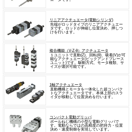
リニアアクチュエータ(電動シリンダ)
先端がロッドタイプのリニアアクチュエー
タです。ロッドが伸縮し位置決め、押しつ
けを行います。
複合機能（V-Z-θ）アクチュエータ
１ユニットで直動(Z)、回転(θ)、吸着(V)が可
能なアクチュエータ(ピックアンドプレース
ユニット)です。駆動方式、モータ種類、サ
イズが選択可能です。
1軸アクチュエータ
直動機構とモータを一体化した超コンパク
トなアクチュエータです。本体上部のスラ
イダが移動して位置決めを行います。
コンパクト電動グリッパ
ボールねじ機構の小型な電動グリッパで
す。電動ならではの高精度の把持力・位置
決め・速度制御を実現しています。