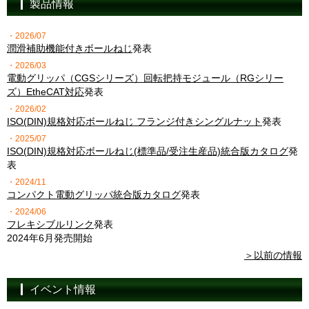
製品情報
・2026/07
潤滑補助機能付きボールねじ
発表
・2026/03
電動グリッパ（CGSシリーズ）回転把持モジュール（RGシリー
ズ）EtheCAT対応
発表
・2026/02
ISO(DIN)規格対応ボールねじ フランジ付きシングルナット
発表
・2025/07
ISO(DIN)規格対応ボールねじ(標準品/受注生産品)統合版カタログ
発
表
・2024/11
コンパクト電動グリッパ統合版カタログ
発表
・2024/06
フレキシブルリンク
発表
2024年6月発売開始
＞以前の情報
イベント情報